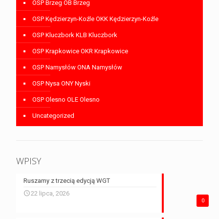
OSP Brzeg OB Brzeg
OSP Kędzierzyn-Koźle OKK Kędzierzyn-Koźle
OSP Kluczbork KLB Kluczbork
OSP Krapkowice OKR Krapkowice
OSP Namysłów ONA Namysłów
OSP Nysa ONY Nyski
OSP Olesno OLE Olesno
Uncategorized
WPISY
Ruszamy z trzecią edycją WGT
22 lipca, 2026
0