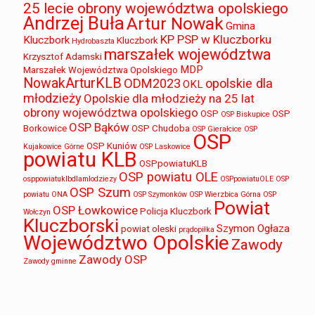
25 lecie obrony województwa opolskiego
Andrzej Buła
Artur Nowak
Gmina
KP PSP w Kluczborku
Kluczbork
Kluczbork
Hydrobaszta
marszałek województwa
Krzysztof Adamski
MDP
Marszałek Województwa Opolskiego
NowakArturKLB
ODM2023
opolskie dla
OKL
młodzieży
Opolskie dla młodzieży na 25 lat
obrony województwa opolskiego
OSP
OSP
OSP Biskupice
OSP Bąków
Borkowice
OSP Chudoba
OSP Gierałcice
OSP
OSP
OSP Kuniów
Kujakowice Górne
OSP Laskowice
powiatu KLB
OSPpowiatuKLB
OSP powiatu OLE
osppowiatuklbdlamlodziezy
OSPpowiatuOLE
OSP
OSP Szum
powiatu ONA
OSP Szymonków
OSP Wierzbica Górna
OSP
Powiat
OSP Łowkowice
Policja Kluczbork
Wołczyn
Kluczborski
Szymon Ogłaza
powiat oleski
prądopiłka
Województwo Opolskie
Zawody
Zawody OSP
Zawody gminne