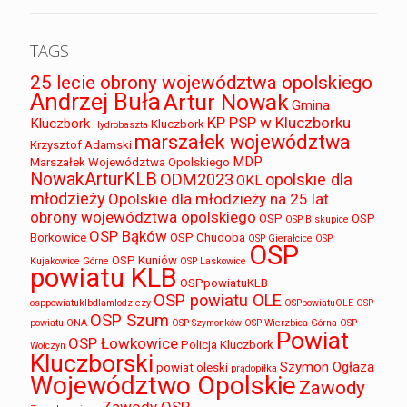
TAGS
25 lecie obrony województwa opolskiego
Andrzej Buła
Artur Nowak
Gmina
KP PSP w Kluczborku
Kluczbork
Kluczbork
Hydrobaszta
marszałek województwa
Krzysztof Adamski
MDP
Marszałek Województwa Opolskiego
NowakArturKLB
ODM2023
opolskie dla
OKL
młodzieży
Opolskie dla młodzieży na 25 lat
obrony województwa opolskiego
OSP
OSP
OSP Biskupice
OSP Bąków
Borkowice
OSP Chudoba
OSP Gierałcice
OSP
OSP
OSP Kuniów
Kujakowice Górne
OSP Laskowice
powiatu KLB
OSPpowiatuKLB
OSP powiatu OLE
osppowiatuklbdlamlodziezy
OSPpowiatuOLE
OSP
OSP Szum
powiatu ONA
OSP Szymonków
OSP Wierzbica Górna
OSP
Powiat
OSP Łowkowice
Policja Kluczbork
Wołczyn
Kluczborski
Szymon Ogłaza
powiat oleski
prądopiłka
Województwo Opolskie
Zawody