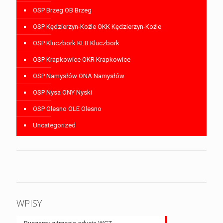
OSP Brzeg OB Brzeg
OSP Kędzierzyn-Koźle OKK Kędzierzyn-Koźle
OSP Kluczbork KLB Kluczbork
OSP Krapkowice OKR Krapkowice
OSP Namysłów ONA Namysłów
OSP Nysa ONY Nyski
OSP Olesno OLE Olesno
Uncategorized
WPISY