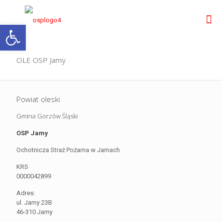
Otwórz pasek narzędzi
OLE OSP Jamy
Powiat oleski
Gmina Gorzów Śląski
OSP Jamy
Ochotnicza Straż Pożarna w Jamach
KRS
0000042899
Adres:
ul. Jamy 23B
46-310 Jamy