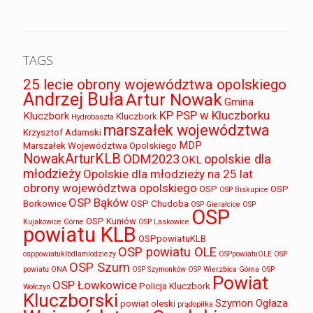
TAGS
25 lecie obrony województwa opolskiego
Andrzej Buła
Artur Nowak
Gmina
KP PSP w Kluczborku
Kluczbork
Kluczbork
Hydrobaszta
marszałek województwa
Krzysztof Adamski
MDP
Marszałek Województwa Opolskiego
NowakArturKLB
ODM2023
opolskie dla
OKL
młodzieży
Opolskie dla młodzieży na 25 lat
obrony województwa opolskiego
OSP
OSP
OSP Biskupice
OSP Bąków
Borkowice
OSP Chudoba
OSP Gierałcice
OSP
OSP
OSP Kuniów
Kujakowice Górne
OSP Laskowice
powiatu KLB
OSPpowiatuKLB
OSP powiatu OLE
osppowiatuklbdlamlodziezy
OSPpowiatuOLE
OSP
OSP Szum
powiatu ONA
OSP Szymonków
OSP Wierzbica Górna
OSP
Powiat
OSP Łowkowice
Policja Kluczbork
Wołczyn
Kluczborski
Szymon Ogłaza
powiat oleski
prądopiłka