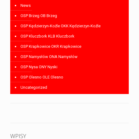
News
OSP Brzeg OB Brzeg
OSP Kędzierzyn-Koźle OKK Kędzierzyn-Koźle
OSP Kluczbork KLB Kluczbork
OSP Krapkowice OKR Krapkowice
OSP Namysłów ONA Namysłów
OSP Nysa ONY Nyski
OSP Olesno OLE Olesno
Uncategorized
WPISY