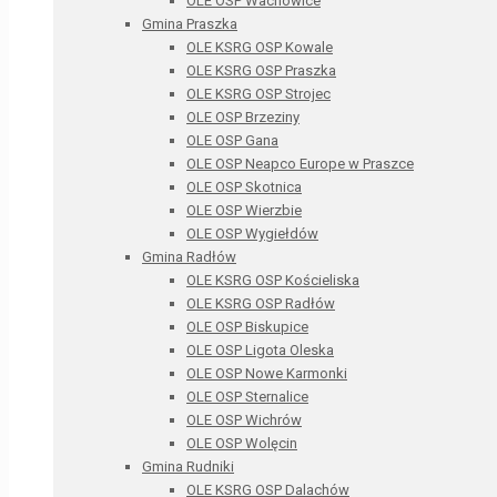
OLE OSP Wachowice
Gmina Praszka
OLE KSRG OSP Kowale
OLE KSRG OSP Praszka
OLE KSRG OSP Strojec
OLE OSP Brzeziny
OLE OSP Gana
OLE OSP Neapco Europe w Praszce
OLE OSP Skotnica
OLE OSP Wierzbie
OLE OSP Wygiełdów
Gmina Radłów
OLE KSRG OSP Kościeliska
OLE KSRG OSP Radłów
OLE OSP Biskupice
OLE OSP Ligota Oleska
OLE OSP Nowe Karmonki
OLE OSP Sternalice
OLE OSP Wichrów
OLE OSP Wolęcin
Gmina Rudniki
OLE KSRG OSP Dalachów