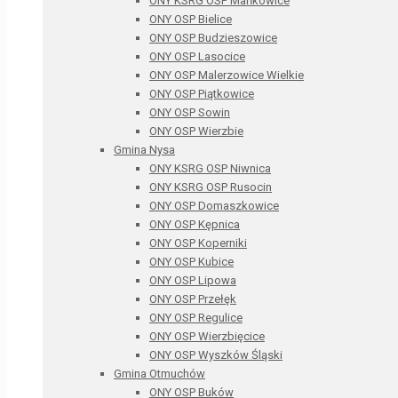
ONY KSRG OSP Mańkowice
ONY OSP Bielice
ONY OSP Budzieszowice
ONY OSP Lasocice
ONY OSP Malerzowice Wielkie
ONY OSP Piątkowice
ONY OSP Sowin
ONY OSP Wierzbie
Gmina Nysa
ONY KSRG OSP Niwnica
ONY KSRG OSP Rusocin
ONY OSP Domaszkowice
ONY OSP Kępnica
ONY OSP Koperniki
ONY OSP Kubice
ONY OSP Lipowa
ONY OSP Przełęk
ONY OSP Regulice
ONY OSP Wierzbięcice
ONY OSP Wyszków Śląski
Gmina Otmuchów
ONY OSP Buków