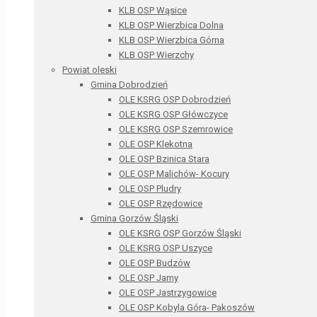
KLB OSP Wąsice
KLB OSP Wierzbica Dolna
KLB OSP Wierzbica Górna
KLB OSP Wierzchy
Powiat oleski
Gmina Dobrodzień
OLE KSRG OSP Dobrodzień
OLE KSRG OSP Główczyce
OLE KSRG OSP Szemrowice
OLE OSP Klekotna
OLE OSP Bzinica Stara
OLE OSP Malichów- Kocury
OLE OSP Pludry
OLE OSP Rzędowice
Gmina Gorzów Śląski
OLE KSRG OSP Gorzów Śląski
OLE KSRG OSP Uszyce
OLE OSP Budzów
OLE OSP Jamy
OLE OSP Jastrzygowice
OLE OSP Kobyla Góra- Pakoszów