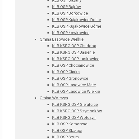
KLB OSP Bażany
KLB OSP Bąków
KLB OSP Borkowice
KLB OSP Kujakowice Dolne
KLB OSP Kujakowice Górne
KLB OSP Łowkowice
Gmina Lasowice Wielkie
KLB KSRG OSP Chudoba
KLB KSRG OSP Jasienie
KLB KSRG OSP Laskowice
KLB OSP Chocianowice
KLB OSP Ciarka
KLB OSP Gronowice
KLB OSP Lasowice Małe
KLB OSP Lasowice Wielkie
Gmina Wołczyn
KLB KSRG OSP Gierałcice
KLB KSRG OSP Szymonków
KLB KSRG OSP Wołczyn
KLB OSP Komorzno
KLB OSP Skałągi
KLB OSP Szum