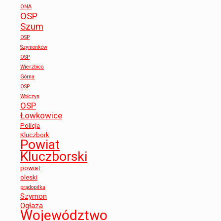
ONA
OSP
Szum
OSP
Szymonków
OSP
Wierzbica
Górna
OSP
Wołczyn
OSP
Łowkowice
Policja
Kluczbork
Powiat
Kluczborski
powiat
oleski
prądopiłka
Szymon
Ogłaza
Województwo