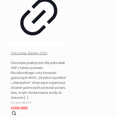
Ćwiczenia- Bażany 2023
Ćwiczenie praktyczne dla jednostek
OSP z terenu powiatu
Kluczborskiego oraz kompani
gaśniczych WOO „Strzelce Opolskie”
i „Namysłów” dotyczące organizacji
działań gaśniczych podczas pożaru
lasu, w tym dostarczania wody na
znaczne
[…]
Do you like it?
czytaj dalej