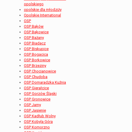
opolskiego
opolskie dla młodziży
Opolskie International
OSP
OSP Bąków
OSP Bąkowice
OSP Bażany
OSP Biadacz
OSP Biskupice
OSP Bogacica
OSP Borkowice
OSP Brzeziny
OSP Chocianowice
OSP Chudoba
OSP Domaradzka Kuźnia
OSP Gierałcice
OSP Gorzów Śląski
OSP Gronowice
OSP Jamy
OSP Jasienie
OSP Kadłub Wolny
OSP Kobyla Góra
OSP Komorzno