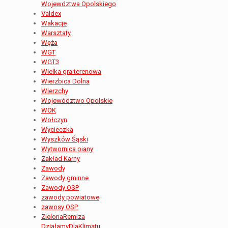
Wojewdztwa Opolskiego
Valdex
Wakacje
Warsztaty
Węża
WGT
WGT3
Wielka gra terenowa
Wierzbica Dolna
Wierzchy
Województwo Opolskie
WOK
Wołczyn
Wycieczka
Wyszków Śąski
Wytwornica piany
Zakład Karny
Zawody
Zawody gminne
Zawody OSP
zawody powiatowe
zawosy OSP
ZielonaRemiza
DziałamyDlaKlimatu