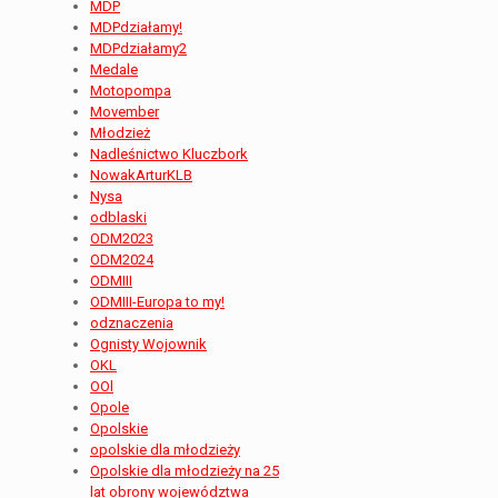
MDP
MDPdziałamy!
MDPdziałamy2
Medale
Motopompa
Movember
Młodzież
Nadleśnictwo Kluczbork
NowakArturKLB
Nysa
odblaski
ODM2023
ODM2024
ODMIII
ODMIII-Europa to my!
odznaczenia
Ognisty Wojownik
OKL
OOl
Opole
Opolskie
opolskie dla młodzieży
Opolskie dla młodzieży na 25
lat obrony województwa