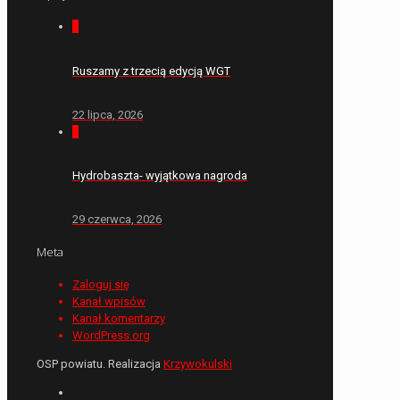
0
Ruszamy z trzecią edycją WGT
22 lipca, 2026
0
Hydrobaszta- wyjątkowa nagroda
29 czerwca, 2026
Meta
Zaloguj się
Kanał wpisów
Kanał komentarzy
WordPress.org
OSP powiatu. Realizacja
Krzywokulski