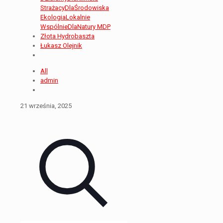
StrażacyDlaŚrodowiska
EkologiaLokalnie
WspólnieDlaNatury MDP
Złota Hydrobaszta
Łukasz Olejnik
All
admin
21 września, 2025