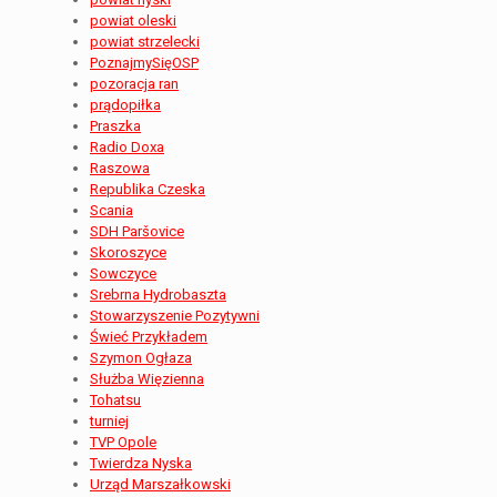
powiat oleski
powiat strzelecki
PoznajmySięOSP
pozoracja ran
prądopiłka
Praszka
Radio Doxa
Raszowa
Republika Czeska
Scania
SDH Paršovice
Skoroszyce
Sowczyce
Srebrna Hydrobaszta
Stowarzyszenie Pozytywni
Świeć Przykładem
Szymon Ogłaza
Służba Więzienna
Tohatsu
turniej
TVP Opole
Twierdza Nyska
Urząd Marszałkowski