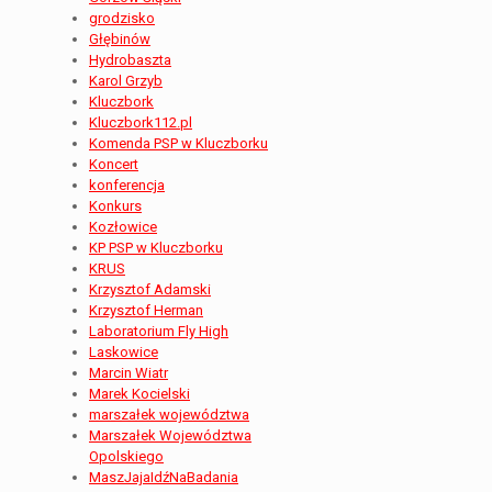
grodzisko
Głębinów
Hydrobaszta
Karol Grzyb
Kluczbork
Kluczbork112.pl
Komenda PSP w Kluczborku
Koncert
konferencja
Konkurs
Kozłowice
KP PSP w Kluczborku
KRUS
Krzysztof Adamski
Krzysztof Herman
Laboratorium Fly High
Laskowice
Marcin Wiatr
Marek Kocielski
marszałek województwa
Marszałek Województwa
Opolskiego
MaszJajaIdźNaBadania