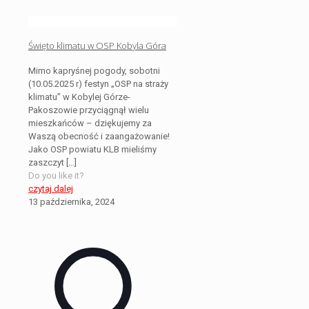
Święto klimatu w OSP Kobyla Góra
Mimo kapryśnej pogody, sobotni
(10.05.2025 r) festyn „OSP na straży
klimatu” w Kobylej Górze-
Pakoszowie przyciągnął wielu
mieszkańców – dziękujemy za
Waszą obecność i zaangażowanie!
Jako OSP powiatu KLB mieliśmy
zaszczyt
[…]
Do you like it?
czytaj dalej
13 października, 2024