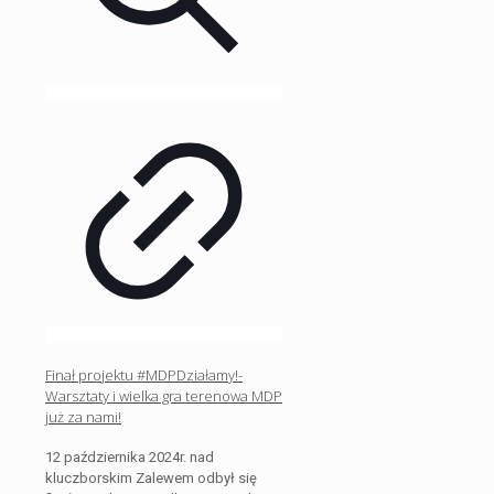
Finał projektu #MDPDziałamy!-
Warsztaty i wielka gra terenowa MDP
już za nami!
12 października 2024r. nad
kluczborskim Zalewem odbył się