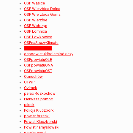
OSP Wąsice
OSP Wierzbica Dolna
OSP Wierzbica Górna
OSP Wierzbie
OSP Wołczyn
OSP Łomnica
OSP Łowkowice
OSPnaStrażyKlimatu
OSPpowiatuKLB
osppowiatuklbdlamlodziezy
OSPpowiatuOLE
OSPpowiatuONA
OSPpowiatuOST
Otmuchów
OTWP
Ozimek
pałac Rozkochów
Pierwsza pomoc
piknik
Policja Kluczbork
powiat brzeski
Powiat Kluczborski
Powiat namysłowski
powiat nyski