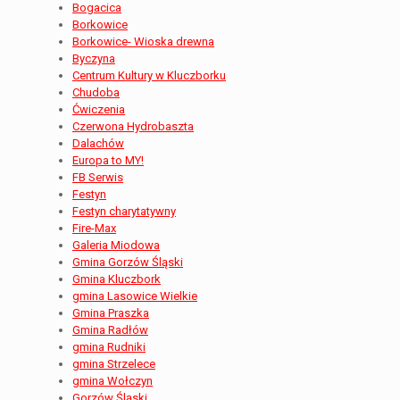
Bogacica
Borkowice
Borkowice- Wioska drewna
Byczyna
Centrum Kultury w Kluczborku
Chudoba
Ćwiczenia
Czerwona Hydrobaszta
Dalachów
Europa to MY!
FB Serwis
Festyn
Festyn charytatywny
Fire-Max
Galeria Miodowa
Gmina Gorzów Śląski
Gmina Kluczbork
gmina Lasowice Wielkie
Gmina Praszka
Gmina Radłów
gmina Rudniki
gmina Strzelece
gmina Wołczyn
Gorzów Śląski