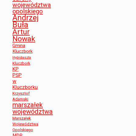
województwa
opolskiego
Andrzej
Buła
Artur
Nowak
Gmina
Kluczbork
Hydrobaszta
Kluczbork
KP
PSP
w
Kluczborku
Krzysztof
Adamski
marszałek
województwa
Marszałek
Województwa
Opolskiego
MDP