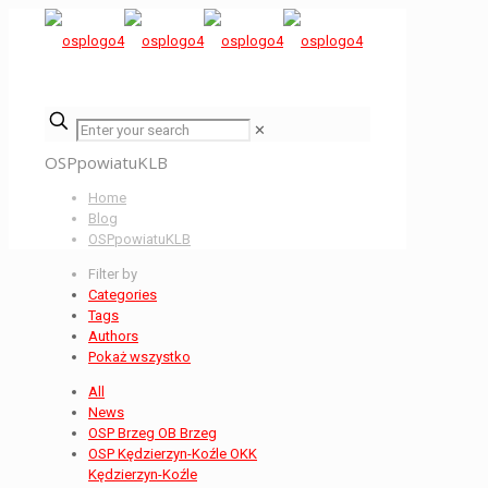
✕
OSPpowiatuKLB
Home
Blog
OSPpowiatuKLB
Filter by
Categories
Tags
Authors
Pokaż wszystko
All
News
OSP Brzeg OB Brzeg
OSP Kędzierzyn-Koźle OKK
Kędzierzyn-Koźle