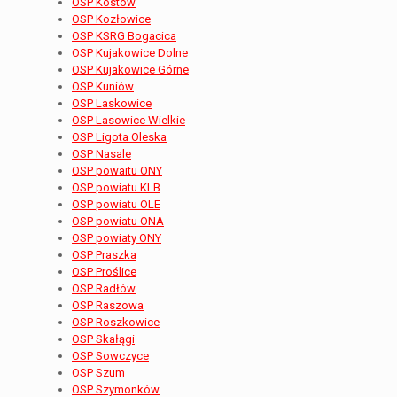
OSP Kostów
OSP Kozłowice
OSP KSRG Bogacica
OSP Kujakowice Dolne
OSP Kujakowice Górne
OSP Kuniów
OSP Laskowice
OSP Lasowice Wielkie
OSP Ligota Oleska
OSP Nasale
OSP powaitu ONY
OSP powiatu KLB
OSP powiatu OLE
OSP powiatu ONA
OSP powiaty ONY
OSP Praszka
OSP Proślice
OSP Radłów
OSP Raszowa
OSP Roszkowice
OSP Skałągi
OSP Sowczyce
OSP Szum
OSP Szymonków