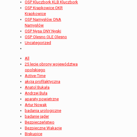
OSP Kluczbork KLB Kluczbork
OSP Krapkowice OKR
Krapkowice
OSP Namysłów ONA
Namysłów
OSP Nysa ONY Nyski
OSP Olesno OLE Olesno
Uncategorized
All
25 lecie obrony województwa
opolskiego
Active-Time
akcja profilaktyczna
Anatol Bukała
Andrzej Buła
aparaty powietrzne
Artur Nowak
badania urologiczne
badanie jąder
Bezpieczeństwo
Bezpieczne Wakacje
Biskupice