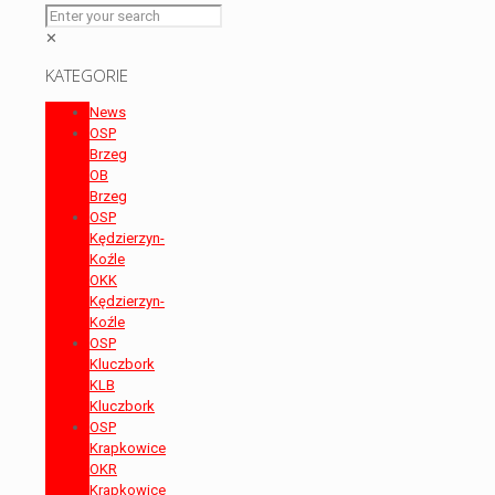
✕
KATEGORIE
News
OSP
Brzeg
OB
Brzeg
OSP
Kędzierzyn-
Koźle
OKK
Kędzierzyn-
Koźle
OSP
Kluczbork
KLB
Kluczbork
OSP
Krapkowice
OKR
Krapkowice