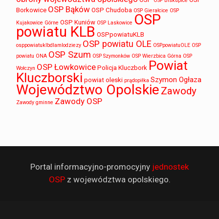
OSP Biskupice
OSP Bąków
Borkowice
OSP Chudoba
OSP Gierałcice
OSP
OSP
OSP Kuniów
Kujakowice Górne
OSP Laskowice
powiatu KLB
OSPpowiatuKLB
OSP powiatu OLE
osppowiatuklbdlamlodziezy
OSPpowiatuOLE
OSP
OSP Szum
powiatu ONA
OSP Szymonków
OSP Wierzbica Górna
OSP
Powiat
OSP Łowkowice
Policja Kluczbork
Wołczyn
Kluczborski
Szymon Ogłaza
powiat oleski
prądopiłka
Województwo Opolskie
Zawody
Zawody OSP
Zawody gminne
Portal informacyjno-promocyjny
jednostek
OSP
z województwa opolskiego.