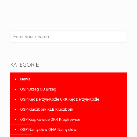
KATEGORIE
News
OSP Brzeg OB Brzeg
OSP Kędzierzyn-Koźle OKK Kędzierzyn-Koźle
OSP Kluczbork KLB Kluczbork
OSP Krapkowice OKR Krapkowice
OSP Namysłów ONA Namysłów