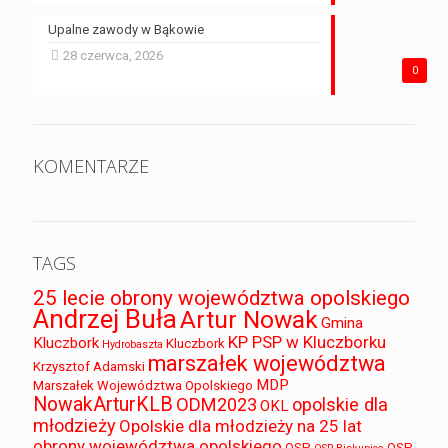
Upalne zawody w Bąkowie
28 czerwca, 2026
0
KOMENTARZE
TAGS
25 lecie obrony województwa opolskiego
Andrzej Buła
Artur Nowak
Gmina
KP PSP w Kluczborku
Kluczbork
Kluczbork
Hydrobaszta
marszałek województwa
Krzysztof Adamski
MDP
Marszałek Województwa Opolskiego
NowakArturKLB
ODM2023
opolskie dla
OKL
młodzieży
Opolskie dla młodzieży na 25 lat
obrony województwa opolskiego
OSP
OSP