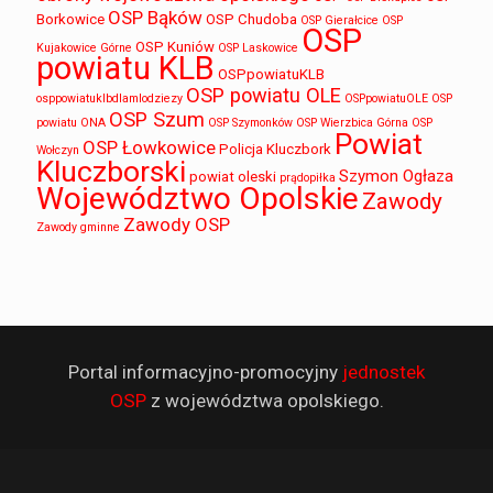
OSP Bąków
Borkowice
OSP Chudoba
OSP Gierałcice
OSP
OSP
OSP Kuniów
Kujakowice Górne
OSP Laskowice
powiatu KLB
OSPpowiatuKLB
OSP powiatu OLE
osppowiatuklbdlamlodziezy
OSPpowiatuOLE
OSP
OSP Szum
powiatu ONA
OSP Szymonków
OSP Wierzbica Górna
OSP
Powiat
OSP Łowkowice
Policja Kluczbork
Wołczyn
Kluczborski
Szymon Ogłaza
powiat oleski
prądopiłka
Województwo Opolskie
Zawody
Zawody OSP
Zawody gminne
Portal informacyjno-promocyjny
jednostek
OSP
z województwa opolskiego.