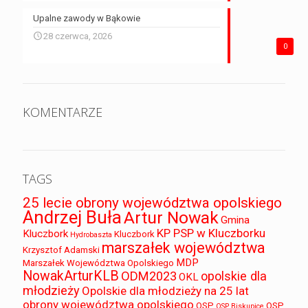
Upalne zawody w Bąkowie
28 czerwca, 2026
0
KOMENTARZE
TAGS
25 lecie obrony województwa opolskiego
Andrzej Buła
Artur Nowak
Gmina
KP PSP w Kluczborku
Kluczbork
Kluczbork
Hydrobaszta
marszałek województwa
Krzysztof Adamski
MDP
Marszałek Województwa Opolskiego
NowakArturKLB
ODM2023
opolskie dla
OKL
młodzieży
Opolskie dla młodzieży na 25 lat
obrony województwa opolskiego
OSP
OSP
OSP Biskupice