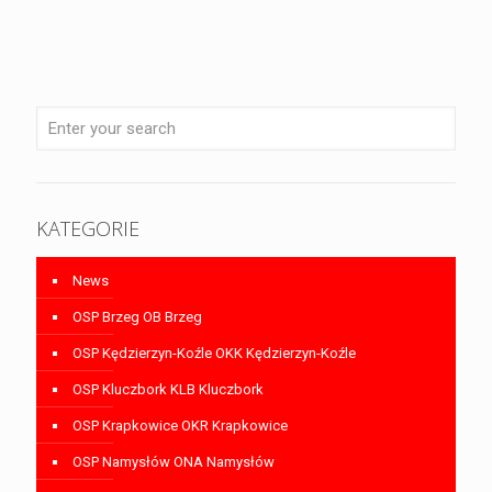
KATEGORIE
News
OSP Brzeg OB Brzeg
OSP Kędzierzyn-Koźle OKK Kędzierzyn-Koźle
OSP Kluczbork KLB Kluczbork
OSP Krapkowice OKR Krapkowice
OSP Namysłów ONA Namysłów