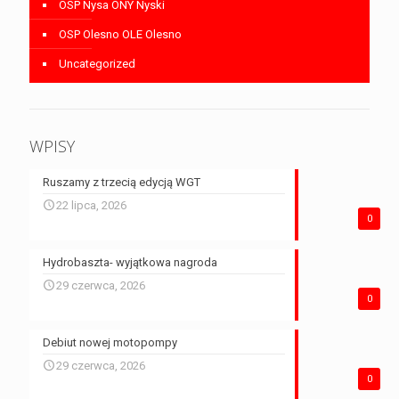
OSP Nysa ONY Nyski
OSP Olesno OLE Olesno
Uncategorized
WPISY
Ruszamy z trzecią edycją WGT
22 lipca, 2026
0
Hydrobaszta- wyjątkowa nagroda
29 czerwca, 2026
0
Debiut nowej motopompy
29 czerwca, 2026
0