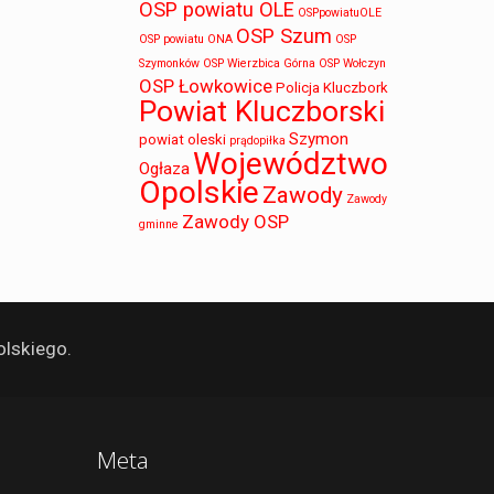
OSP powiatu OLE
OSPpowiatuOLE
OSP Szum
OSP powiatu ONA
OSP
Szymonków
OSP Wierzbica Górna
OSP Wołczyn
OSP Łowkowice
Policja Kluczbork
Powiat Kluczborski
Szymon
powiat oleski
prądopiłka
Województwo
Ogłaza
Opolskie
Zawody
Zawody
Zawody OSP
gminne
lskiego.
Meta