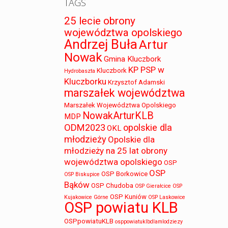
TAGS
25 lecie obrony
województwa opolskiego
Andrzej Buła
Artur
Nowak
Gmina Kluczbork
KP PSP w
Kluczbork
Hydrobaszta
Kluczborku
Krzysztof Adamski
marszałek województwa
Marszałek Województwa Opolskiego
NowakArturKLB
MDP
ODM2023
opolskie dla
OKL
młodzieży
Opolskie dla
młodzieży na 25 lat obrony
województwa opolskiego
OSP
OSP
OSP Borkowice
OSP Biskupice
Bąków
OSP Chudoba
OSP Gierałcice
OSP
OSP Kuniów
Kujakowice Górne
OSP Laskowice
OSP powiatu KLB
OSPpowiatuKLB
osppowiatuklbdlamlodziezy