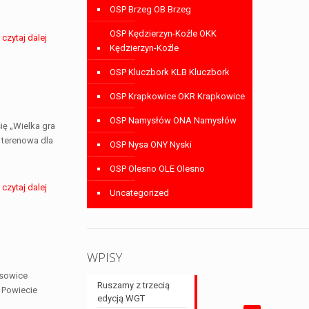
OSP Brzeg OB Brzeg
OSP Kędzierzyn-Koźle OKK
czytaj dalej
Kędzierzyn-Koźle
OSP Kluczbork KLB Kluczbork
OSP Krapkowice OKR Krapkowice
OSP Namysłów ONA Namysłów
ę „Wielka gra
a terenowa dla
OSP Nysa ONY Nyski
OSP Olesno OLE Olesno
czytaj dalej
Uncategorized
WPISY
asowice
Ruszamy z trzecią
w Powiecie
edycją WGT