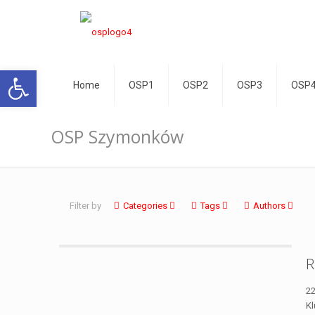
Otwórz pasek narzędzi
Home
OSP1
OSP2
OSP3
OSP
OSP Szymonków
Filter by
Categories
Tags
Authors
R
22
Kl