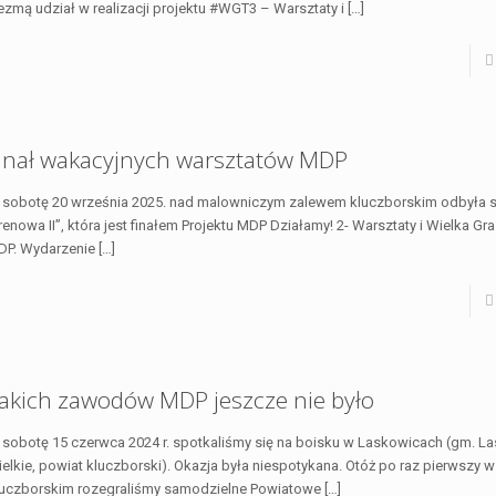
zmą udział w realizacji projektu #WGT3 – Warsztaty i
[…]
inał wakacyjnych warsztatów MDP
sobotę 20 września 2025. nad malowniczym zalewem kluczborskim odbyła si
renowa II”, która jest finałem Projektu MDP Działamy! 2- Warsztaty i Wielka Gr
DP. Wydarzenie
[…]
akich zawodów MDP jeszcze nie było
sobotę 15 czerwca 2024 r. spotkaliśmy się na boisku w Laskowicach (gm. L
elkie, powiat kluczborski). Okazja była niespotykana. Otóż po raz pierwszy 
luczborskim rozegraliśmy samodzielne Powiatowe
[…]