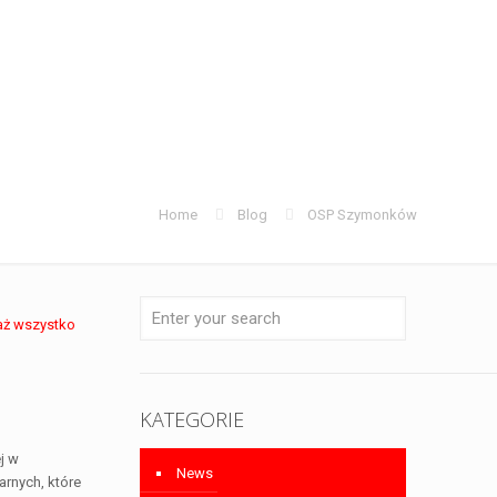
Home
Blog
OSP Szymonków
aż wszystko
KATEGORIE
j w
News
rnych, które