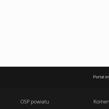
Portal 
OSP powiatu
Komen