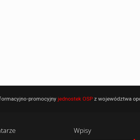
informacyjno-promocyjny
jednostek OSP
z województwa opo
tarze
Wpisy