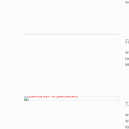
we
F
W 
te
M
T
W 
Wi
K