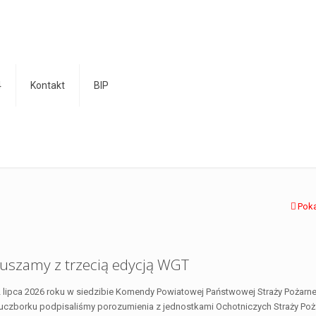
4
Kontakt
BIP
Pok
uszamy z trzecią edycją WGT
 lipca 2026 roku w siedzibie Komendy Powiatowej Państwowej Straży Pożarne
uczborku podpisaliśmy porozumienia z jednostkami Ochotniczych Straży Poża