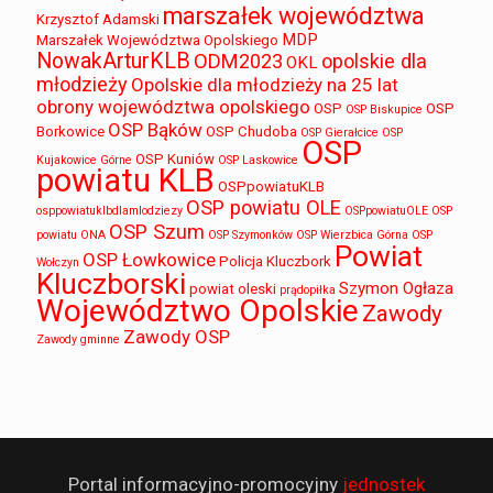
marszałek województwa
Krzysztof Adamski
MDP
Marszałek Województwa Opolskiego
NowakArturKLB
ODM2023
opolskie dla
OKL
młodzieży
Opolskie dla młodzieży na 25 lat
obrony województwa opolskiego
OSP
OSP
OSP Biskupice
OSP Bąków
Borkowice
OSP Chudoba
OSP Gierałcice
OSP
OSP
OSP Kuniów
Kujakowice Górne
OSP Laskowice
powiatu KLB
OSPpowiatuKLB
OSP powiatu OLE
osppowiatuklbdlamlodziezy
OSPpowiatuOLE
OSP
OSP Szum
powiatu ONA
OSP Szymonków
OSP Wierzbica Górna
OSP
Powiat
OSP Łowkowice
Policja Kluczbork
Wołczyn
Kluczborski
Szymon Ogłaza
powiat oleski
prądopiłka
Województwo Opolskie
Zawody
Zawody OSP
Zawody gminne
Portal informacyjno-promocyjny
jednostek