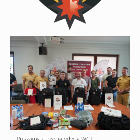
Ruszamy z trzecią edycją WGT