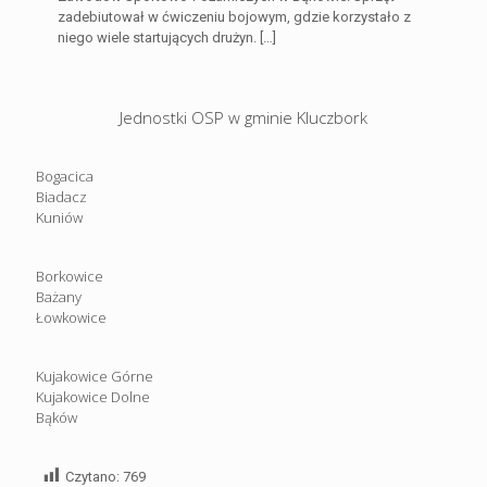
zadebiutował w ćwiczeniu bojowym, gdzie korzystało z
niego wiele startujących drużyn.
[…]
Jednostki OSP w gminie Kluczbork
Bogacica
Biadacz
Kuniów
Borkowice
Bażany
Łowkowice
Kujakowice Górne
Kujakowice Dolne
Bąków
Czytano:
769