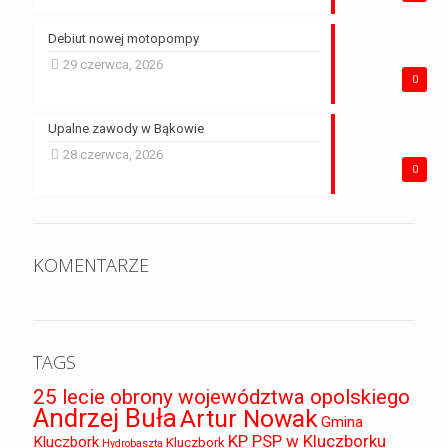
Debiut nowej motopompy
29 czerwca, 2026
0
Upalne zawody w Bąkowie
28 czerwca, 2026
0
KOMENTARZE
TAGS
25 lecie obrony województwa opolskiego
Andrzej Buła
Artur Nowak
Gmina
KP PSP w Kluczborku
Kluczbork
Kluczbork
Hydrobaszta