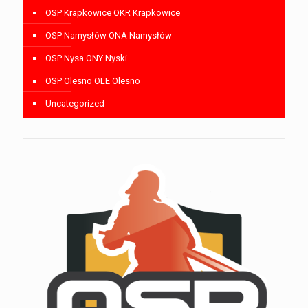
OSP Krapkowice OKR Krapkowice
OSP Namysłów ONA Namysłów
OSP Nysa ONY Nyski
OSP Olesno OLE Olesno
Uncategorized